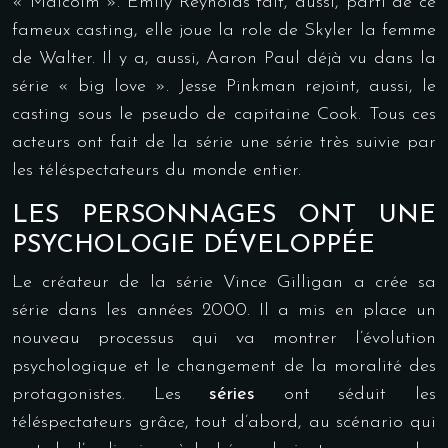
« Malcolm ». Emily Reynolds fait, aussi, parti de ce
fameux casting, elle joue la role de Skyler la femme
de Walter. Il y a, aussi, Aaron Paul déjà vu dans la
série « big love ». Jesse Pinkman rejoint, aussi, le
casting sous le pseudo de capitaine Cook. Tous ces
acteurs ont fait de la série une série très suivie par
les téléspectateurs du monde entier.
LES PERSONNAGES ONT UNE
PSYCHOLOGIE DÉVELOPPÉE
Le créateur de la série Vince Gilligan a crée sa
série dans les années 2000. Il a mis en place un
nouveau processus qui va montrer l’évolution
psychologique et le changement de la moralité des
protagonistes. Les
séries
ont séduit les
téléspectateurs grâce, tout d’abord, au scénario qui